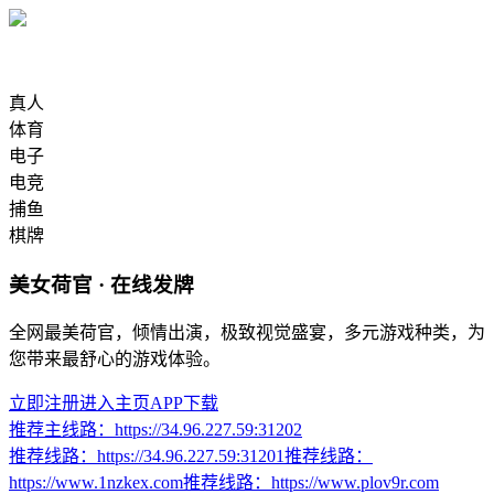
真人
体育
电子
电竞
捕鱼
棋牌
美女荷官 · 在线发牌
全网最美荷官，倾情出演，极致视觉盛宴，多元游戏种类，为
您带来最舒心的游戏体验。
立即注册
进入主页
APP下载
推荐主线路：
https://34.96.227.59:31202
推荐线路：
https://34.96.227.59:31201
推荐线路：
https://www.1nzkex.com
推荐线路：
https://www.plov9r.com