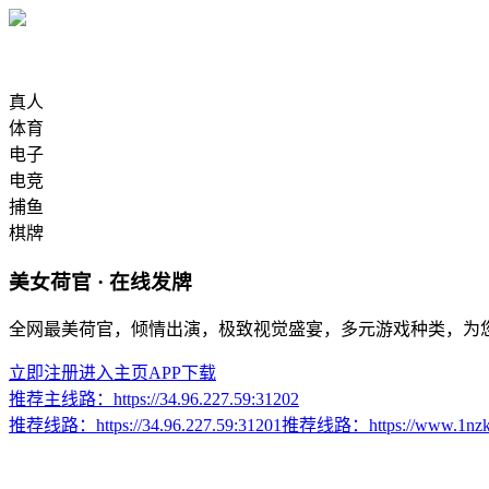
真人
体育
电子
电竞
捕鱼
棋牌
美女荷官 · 在线发牌
全网最美荷官，倾情出演，极致视觉盛宴，多元游戏种类，为
立即注册
进入主页
APP下载
推荐主线路：
https://34.96.227.59:31202
推荐线路：
https://34.96.227.59:31201
推荐线路：
https://www.1nz