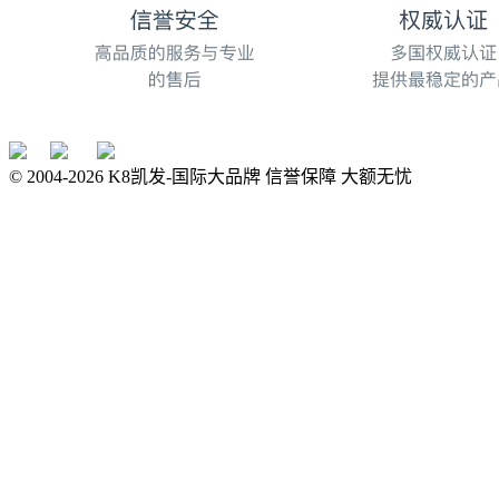
© 2004-
2026
K8凯发-国际大品牌 信誉保障 大额无忧