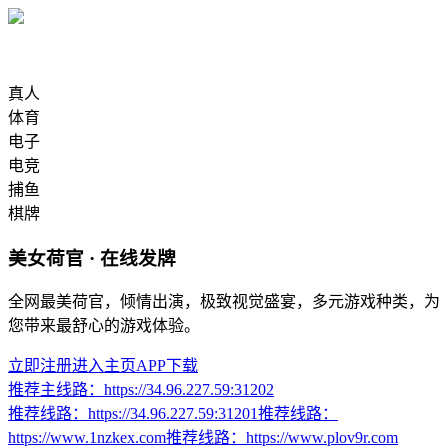
真人
体育
电子
电竞
捕鱼
棋牌
美女荷官 · 在线发牌
全网最美荷官，倾情出演，极致视觉盛宴，多元游戏种类，为
您带来最舒心的游戏体验。
立即注册
进入主页
APP下载
推荐主线路：
https://34.96.227.59:31202
推荐线路：
https://34.96.227.59:31201
推荐线路：
https://www.1nzkex.com
推荐线路：
https://www.plov9r.com