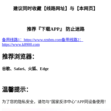
建议同时收藏【线路网址】与【本网页】
推荐『下载APP』 防止迷路
备用线路
1
：
https://www.rznbm.com
备用线路
2
：
https://www.k8900.com
推荐浏览器：
谷歌、Safari、火狐、Edge
温馨提示：
为了您的隐私安全，请勿与"国家反诈中心"APP同设备使用！