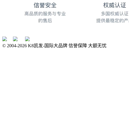
© 2004-
2026
K8凯发-国际大品牌 信誉保障 大额无忧