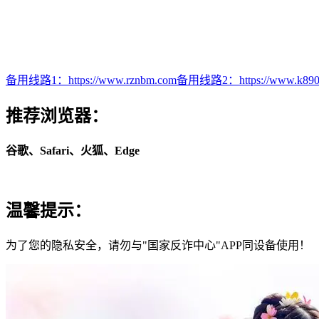
备用线路
1
：
https://www.rznbm.com
备用线路
2
：
https://www.k89
推荐浏览器：
谷歌、Safari、火狐、Edge
温馨提示：
为了您的隐私安全，请勿与"国家反诈中心"APP同设备使用！