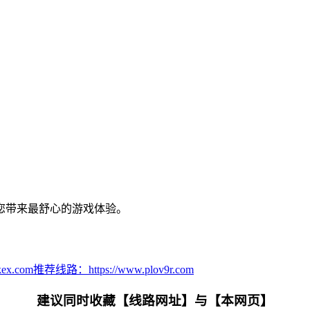
您带来最舒心的游戏体验。
kex.com
推荐线路：
https://www.plov9r.com
建议同时收藏【线路网址】与【本网页】