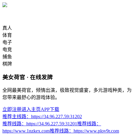
真人
体育
电子
电竞
捕鱼
棋牌
美女荷官 · 在线发牌
全网最美荷官，倾情出演，极致视觉盛宴，多元游戏种类，为
您带来最舒心的游戏体验。
立即注册
进入主页
APP下载
推荐主线路：
https://34.96.227.59:31202
推荐线路：
https://34.96.227.59:31201
推荐线路：
https://www.1nzkex.com
推荐线路：
https://www.plov9r.com