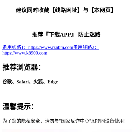
建议同时收藏【线路网址】与【本网页】
推荐『下载APP』 防止迷路
备用线路
1
：
https://www.rznbm.com
备用线路
2
：
https://www.k8900.com
推荐浏览器：
谷歌、Safari、火狐、Edge
温馨提示：
为了您的隐私安全，请勿与"国家反诈中心"APP同设备使用！