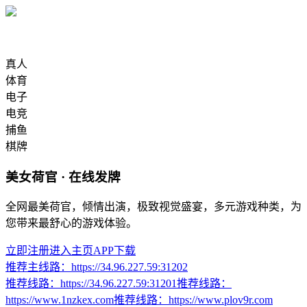
真人
体育
电子
电竞
捕鱼
棋牌
美女荷官 · 在线发牌
全网最美荷官，倾情出演，极致视觉盛宴，多元游戏种类，为
您带来最舒心的游戏体验。
立即注册
进入主页
APP下载
推荐主线路：
https://34.96.227.59:31202
推荐线路：
https://34.96.227.59:31201
推荐线路：
https://www.1nzkex.com
推荐线路：
https://www.plov9r.com