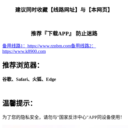
建议同时收藏【线路网址】与【本网页】
推荐『下载APP』 防止迷路
备用线路
1
：
https://www.rznbm.com
备用线路
2
：
https://www.k8900.com
推荐浏览器：
谷歌、Safari、火狐、Edge
温馨提示：
为了您的隐私安全，请勿与"国家反诈中心"APP同设备使用！