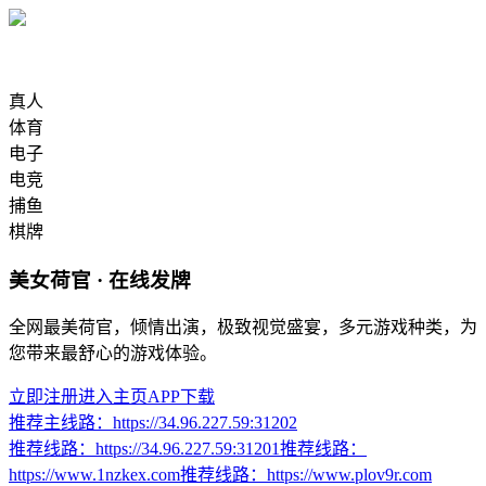
真人
体育
电子
电竞
捕鱼
棋牌
美女荷官 · 在线发牌
全网最美荷官，倾情出演，极致视觉盛宴，多元游戏种类，为
您带来最舒心的游戏体验。
立即注册
进入主页
APP下载
推荐主线路：
https://34.96.227.59:31202
推荐线路：
https://34.96.227.59:31201
推荐线路：
https://www.1nzkex.com
推荐线路：
https://www.plov9r.com