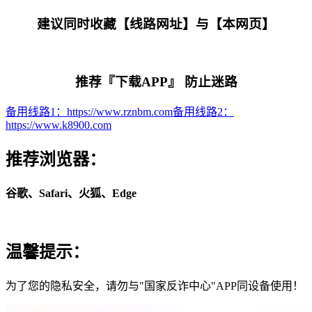
建议同时收藏【线路网址】与【本网页】
推荐『下载APP』 防止迷路
备用线路
1
：
https://www.rznbm.com
备用线路
2
：
https://www.k8900.com
推荐浏览器：
谷歌、Safari、火狐、Edge
温馨提示：
为了您的隐私安全，请勿与"国家反诈中心"APP同设备使用！