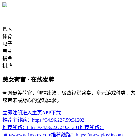
真人
体育
电子
电竞
捕鱼
棋牌
美女荷官 · 在线发牌
全网最美荷官，倾情出演，极致视觉盛宴，多元游戏种类，为
您带来最舒心的游戏体验。
立即注册
进入主页
APP下载
推荐主线路：
https://34.96.227.59:31202
推荐线路：
https://34.96.227.59:31201
推荐线路：
https://www.1nzkex.com
推荐线路：
https://www.plov9r.com