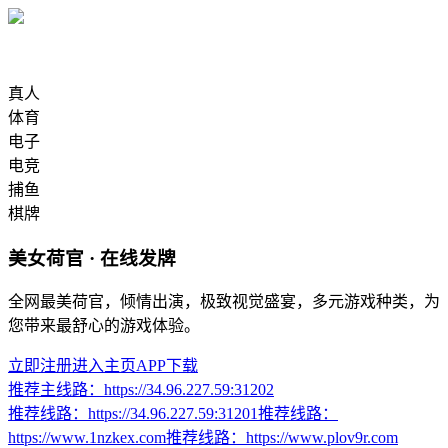
真人
体育
电子
电竞
捕鱼
棋牌
美女荷官 · 在线发牌
全网最美荷官，倾情出演，极致视觉盛宴，多元游戏种类，为
您带来最舒心的游戏体验。
立即注册
进入主页
APP下载
推荐主线路：
https://34.96.227.59:31202
推荐线路：
https://34.96.227.59:31201
推荐线路：
https://www.1nzkex.com
推荐线路：
https://www.plov9r.com